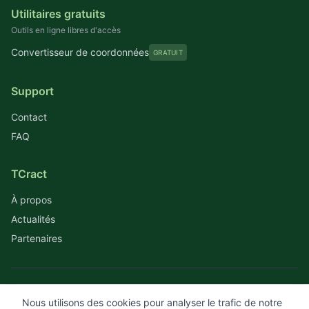
Utilitaires gratuits
Outils en ligne libres d'accès
Convertisseur de coordonnées
GRATUIT
Support
Contact
FAQ
TCract
À propos
Actualités
Partenaires
© 2026 TCract. Tous droits réservés.
Nous utilisons des cookies pour analyser le trafic de notre
Nous utilisons des cookies pour analyser le trafic de notre